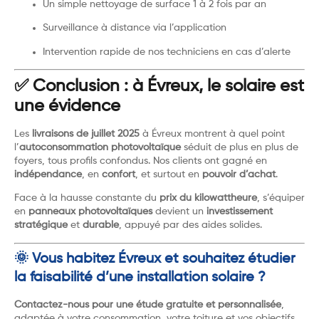
Un simple nettoyage de surface 1 à 2 fois par an
Surveillance à distance via l’application
Intervention rapide de nos techniciens en cas d’alerte
✅ Conclusion : à Évreux, le solaire est
une évidence
Les
livraisons de juillet 2025
à Évreux montrent à quel point
l’
autoconsommation photovoltaïque
séduit de plus en plus de
foyers, tous profils confondus. Nos clients ont gagné en
indépendance
, en
confort
, et surtout en
pouvoir d’achat
.
Face à la hausse constante du
prix du kilowattheure
, s’équiper
en
panneaux photovoltaïques
devient un
investissement
stratégique
et
durable
, appuyé par des aides solides.
🌞 Vous habitez Évreux et souhaitez étudier
la faisabilité d’une installation solaire ?
Contactez-nous pour une étude gratuite et personnalisée
,
adaptée à votre consommation, votre toiture et vos objectifs.