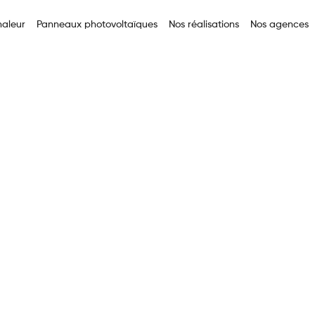
aleur
Panneaux photovoltaïques
Nos réalisations
Nos agences
 de
a
tique à Le
uisez vos factures et
occupons de tout !