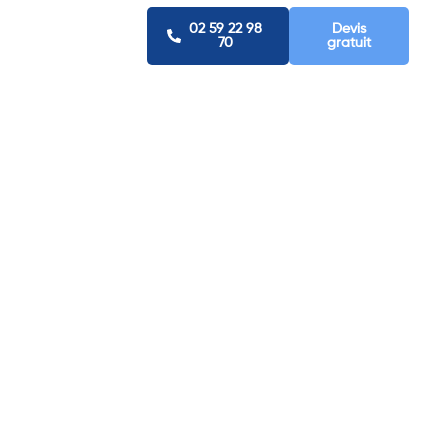
02 59 22 98
Devis
70
gratuit