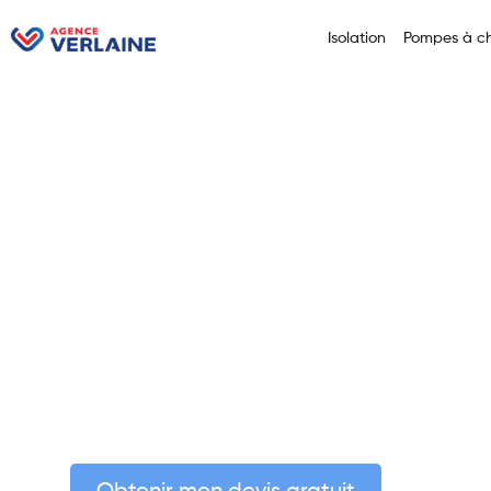
Isolation
Pompes à ch
Votre partenaire
confiance pour l
transition énergé
Havre 76600
Isolation, panneaux solaires, pompes à chaleur : réd
bénéficiez des aides gouvernementales. Nous nous 