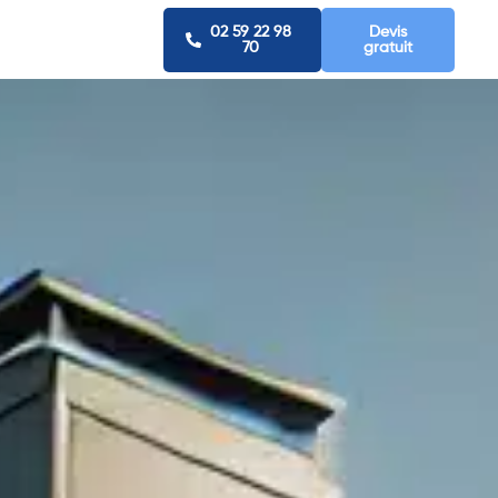
02 59 22 98
Devis
70
gratuit