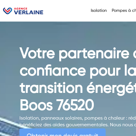
Isolation
Pompes à ch
Votre partenaire
confiance pour l
transition énergé
Boos 76520
Isolation, panneaux solaires, pompes à chaleur : réd
bénéficiez des aides gouvernementales. Nous nous 