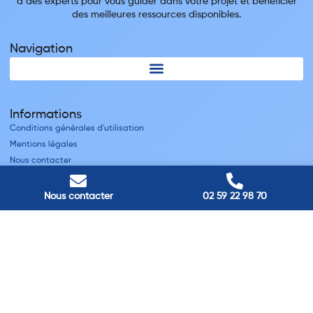
à des experts pour vous guider dans votre projet et bénéficier
des meilleures ressources disponibles.
Navigation
Informations
Conditions générales d'utilisation
Mentions légales
Nous contacter
Villes
Nous contacter
02 59 22 98 70
Nos adresses
Louviers
45 avenue Winston Churchill, Louviers, France
Pont-Audemer
9 Rue du Président Georges Pompidou, Pont-Audemer, France
Rouen
40 rue St Sever, Rouen, France