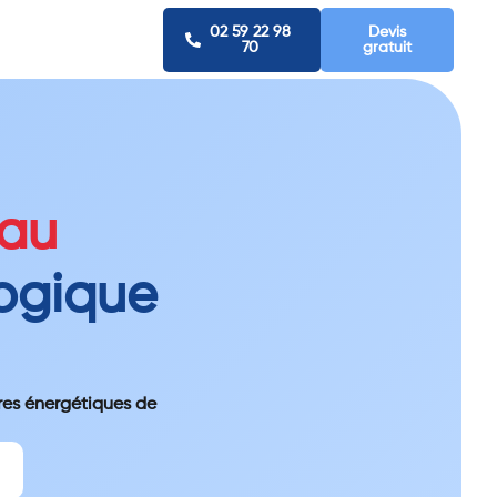
02 59 22 98
Devis
70
gratuit
eau
logique
res énergétiques de