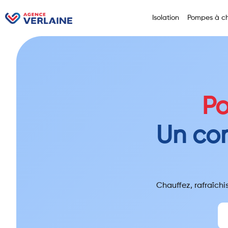
Isolation
Pompes à ch
Po
Un con
Chauffez, rafraîchi