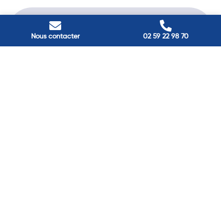
Nous contacter
02 59 22 98 70
Passez à
l'énergie durable
Réduisez vos factures et gagnez en confort grâce à nos
solutions en isolation, pompes à chaleur et panneaux
solaires. Contactez nos experts.
Contactez-nous →