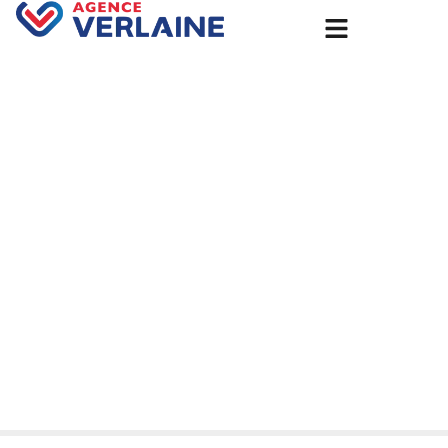
Accueil
Isolation thermique par l’extérieur d’une maison ancienne
à Rouen : expertise RGE Qualibat par l’Agence Groupe
Verlaine.
Isolation thermique par
l’extérieur d’une maison
ancienne à Rouen : expertise
RGE Qualibat par l’Agence
Groupe Verlaine.
28 juillet 2025
Non classé