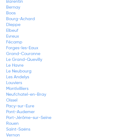
Barentin
Bernay
Boos
Bourg-Achard
Dieppe
Elbeuf
Evreux
Fécamp
Forges-les-Eaux
Grand-Couronne
Le Grand-Quevilly
Le Havre
Le Neubourg
Les Andelys
Louviers
Montivilliers
Neufchatel-en-Bray
Oissel
Pacy-sur-Eure
Pont-Audemer
Port-Jérôme-sur-Seine
Rouen
Saint-Saëns
Vernon