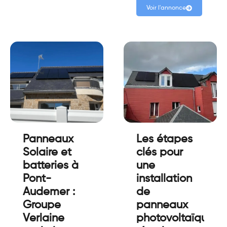
Voir l'annonce
Panneaux
Les étapes
Solaire et
clés pour
batteries à
une
Pont-
installation
Audemer :
de
Groupe
panneaux
Verlaine
photovoltaïques