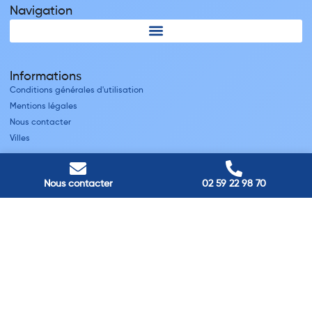
Navigation
Informations
Conditions générales d'utilisation
Mentions légales
Nous contacter
Villes
Nos adresses
Nous contacter
02 59 22 98 70
Louviers
45 avenue Winston Churchill, Louviers, France
Pont-Audemer
9 Rue du Président Georges Pompidou, Pont-Audemer, France
Rouen
40 rue St Sever, Rouen, France