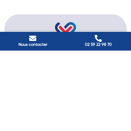
Nous contacter
02 59 22 98 70
l'énergie durable
Passez à
Réduisez vos factures et gagnez en confort grâce à nos
solutions en isolation, pompes à chaleur et panneaux
solaires. Contactez nos experts.
Contactez-nous →