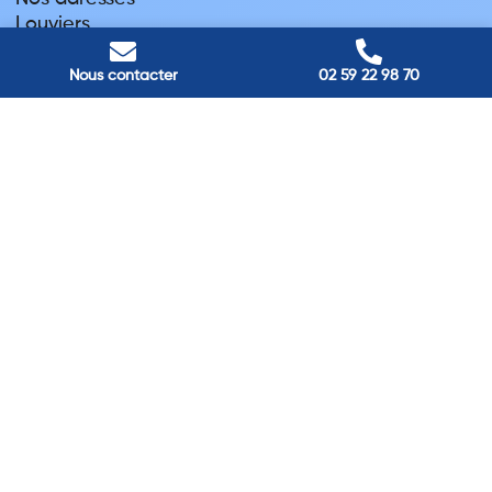
Louviers
45 avenue Winston Churchill, Louviers, France
Pont-Audemer
Nous contacter
02 59 22 98 70
9 Rue du Président Georges Pompidou, Pont-Audemer, France
Rouen
40 rue St Sever, Rouen, France
Agence de
Pont-Audemer
06 99 87 70 91
Agence de
Louviers
06 13 13 08 52