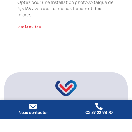
Optez pour une installation photovoltaïque de
4,5 kW avec des panneaux Recom et des
micros
Lire la suite »
l'énergie durable
Passez à
Nous contacter
02 59 22 98 70
Réduisez vos factures et gagnez en confort grâce à nos
solutions en isolation, pompes à chaleur et panneaux