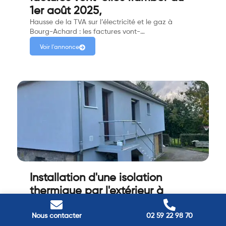
1er août 2025,
Hausse de la TVA sur l’électricité et le gaz à
Bourg-Achard : les factures vont-…
Voir l'annonce
Installation d'une isolation
thermique par l'extérieur à
Buchy
Vous souhaitez améliorer le confort de votre
Nous contacter
02 59 22 98 70
maison tout en réduisant vos factur…