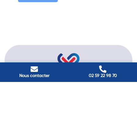
Nous contacter
02 59 22 98 70
Passez à
l'énergie durable
Réduisez vos factures et gagnez en confort grâce à nos
solutions en isolation, pompes à chaleur et panneaux
solaires. Contactez nos experts.
Contactez-nous →