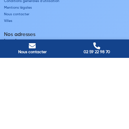
Conditions générales d'utilisation
Mentions légales
Nous contacter
Villes
Nos adresses
Louviers
45 avenue Winston Churchill, Louviers, France
Pont-Audemer
Nous contacter
02 59 22 98 70
9 Rue du Président Georges Pompidou, Pont-Audemer, France
Rouen
40 rue St Sever, Rouen, France
Agence de
Pont-Audemer
06 99 87 70 91