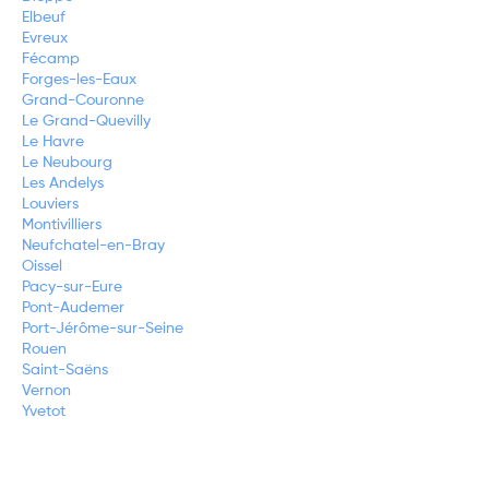
Elbeuf
Evreux
Fécamp
Forges-les-Eaux
Grand-Couronne
Le Grand-Quevilly
Le Havre
Le Neubourg
Les Andelys
Louviers
Montivilliers
Neufchatel-en-Bray
Oissel
Pacy-sur-Eure
Pont-Audemer
Port-Jérôme-sur-Seine
Rouen
Saint-Saëns
Vernon
Yvetot