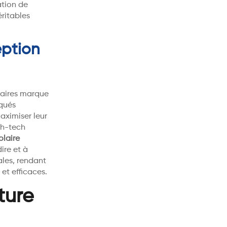
ation de
éritables
eption
laires marque
iqués
aximiser leur
gh-tech
olaire
ire et à
ales, rendant
 et efficaces.
ture