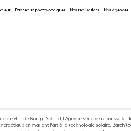
aleur
Panneaux photovoltaïques
Nos réalisations
Nos agences
aire : Quand l’Art Rencontre l’Énergie
que Solaire : Quand l
e l’Énergie
neaux solaire
ante ville de Bourg-Achard, l’Agence Verlaine repousse les f
énergétique en mariant l’art à la technologie solaire.
L’archite