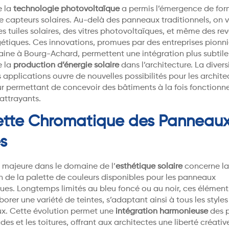
e la
technologie photovoltaïque
a permis l’émergence de fo
 capteurs solaires. Au-delà des panneaux traditionnels, on v
s tuiles solaires, des vitres photovoltaïques, et même des r
étiques. Ces innovations, promues par des entreprises pion
aine à Bourg-Achard, permettent une intégration plus subtile
e la
production d’énergie solaire
dans l’architecture. La divers
 applications ouvre de nouvelles possibilités pour les architec
ur permettant de concevoir des bâtiments à la fois fonctionne
attrayants.
ette Chromatique des Panneau
es
majeure dans le domaine de l’
esthétique solaire
concerne la
on de la palette de couleurs disponibles pour les panneaux
ues. Longtemps limités au bleu foncé ou au noir, ces élémen
orer une variété de teintes, s’adaptant ainsi à tous les styles
ux. Cette évolution permet une
intégration harmonieuse
des 
des et les toitures, offrant aux architectes une liberté créativ