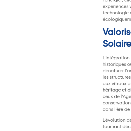
l’énergie ; e
expériences v
technologie 
écologiquem
Valori
Solair
L’intégration
historiques o
dénaturer l’
les structure
aux vitraux 
héritage et d
ceux de l’Age
conservation 
dans l’ère de
L’évolution 
tournant déci