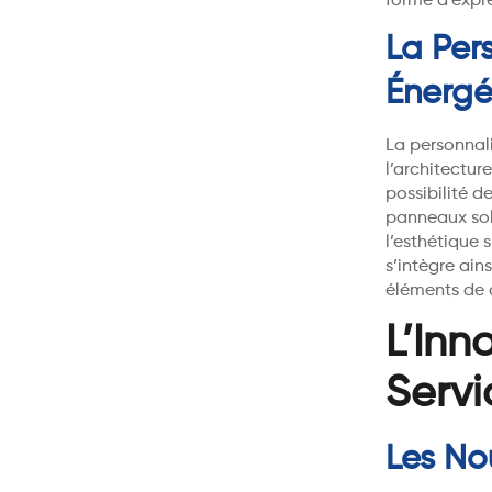
forme d’expre
La Per
Énergé
La personnal
l’architectur
possibilité d
panneaux sola
l’esthétique 
s’intègre ain
éléments de d
L’Inn
Servi
Les No