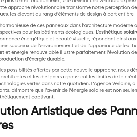
e plus d’être fonctionnelle ; elle devient une véritable expres
Cette approche révolutionnaire transforme notre perception d
ques
, les élevant au rang d’éléments de design à part entière.
n harmonieuse de ces panneaux dans l’architecture moderne 
rspectives pour les bâtiments écologiques.
L’esthétique solair
rformance énergétique et beauté visuelle, répondant ainsi au
ires soucieux de l’environnement et de l’apparence de leur h
art et énergie renouvelable illustre parfaitement l’évolution d
production d’énergie durable
.
les possibilités offertes par cette nouvelle approche, nous d
rchitectes et les designers repoussent les limites de la créat
technologies vertes dans notre quotidien. L’Agence Verlaine, à 
ants, démontre que l’avenir de l’énergie solaire est non seulem
sthétiquement captivant.
lution Artistique des Pa
res