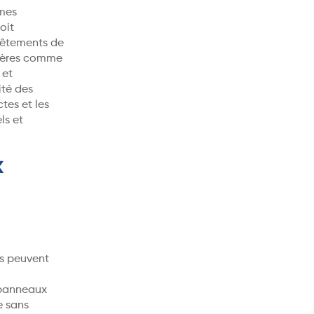
rmes
oit
evêtements de
nières comme
 et
ité des
tes et les
ls et
x
ts peuvent
panneaux
e sans