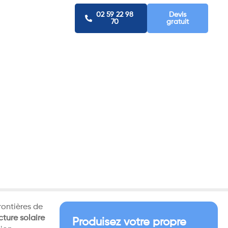
02 59 22 98
Devis
70
gratuit
’Art
rontières de
cture solaire
Produisez votre propre