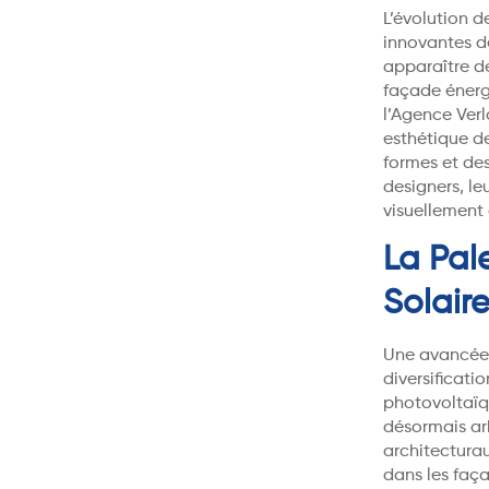
L’évolution d
innovantes de
apparaître de
façade énerg
l’Agence Verl
esthétique d
formes et des
designers, le
visuellement 
La Pal
Solair
Une avancée 
diversificati
photovoltaïq
désormais arb
architectura
dans les faça