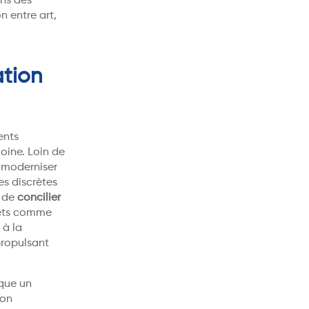
ins des
n entre art,
ation
ents
oine. Loin de
e moderniser
es discrètes
s de
concilier
jets comme
 à la
propulsant
rque un
ion