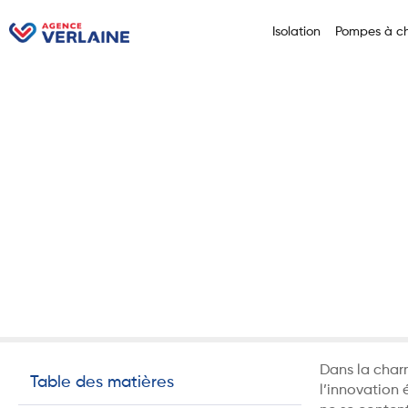
Isolation
Pompes à ch
Accueil
L’Esthétique Sol
L’Esthéti
Rencontr
9 décembre 2024
Pan
Dans la charm
Table des matières
l’innovation 