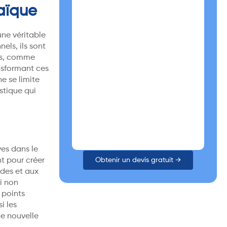
aïque
ne véritable
ls, ils sont
es, comme
nsformant ces
e se limite
stique qui
ves dans le
nt pour créer
Obtenir un devis gratuit →
des et aux
i non
 points
i les
ne nouvelle