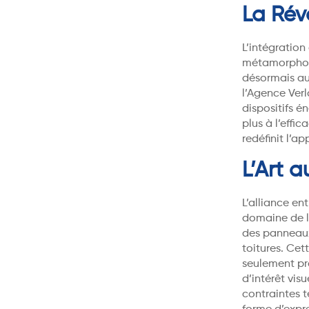
La Rév
L’intégration
métamorphose
désormais au
l’Agence Verl
dispositifs é
plus à l’effi
redéfinit l’
L’Art a
L’alliance en
domaine de l
des panneaux
toitures. Ce
seulement pr
d’intérêt vis
contraintes 