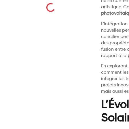
ne se content
artistique. 
photovoltaï
L’intégratio
nouvelles pe
concilier pe
des propriéta
fusion entre 
rapport à la
En explorant 
comment les a
intégrer les 
projets innov
mais aussi e
L’Évo
Solai