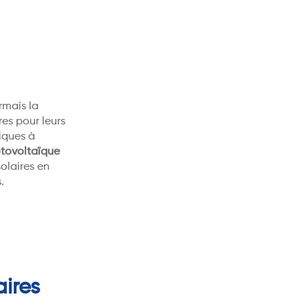
rmais la
res pour leurs
tiques à
tovoltaïque
olaires en
.
ires