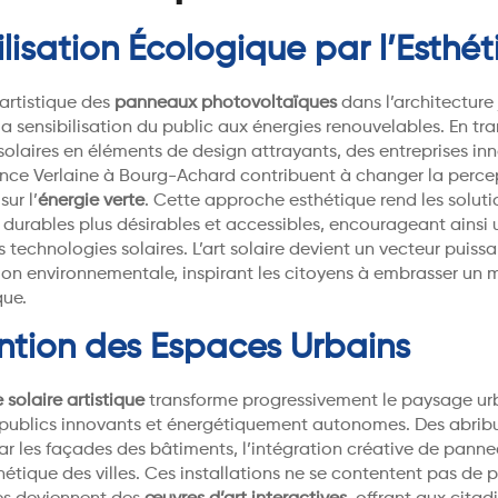
ilisation Écologique par l’Esthé
 artistique des
panneaux photovoltaïques
dans l’architecture 
la sensibilisation du public aux énergies renouvelables. En tr
 solaires en éléments de design attrayants, des entreprises in
ce Verlaine à Bourg-Achard contribuent à changer la perce
ur l’
énergie verte
. Cette approche esthétique rend les soluti
 durables plus désirables et accessibles, encourageant ainsi
s technologies solaires. L’art solaire devient un vecteur puiss
n environnementale, inspirant les citoyens à embrasser un 
que.
ntion des Espaces Urbains
 solaire artistique
transforme progressivement le paysage urb
publics innovants et énergétiquement autonomes. Des abribu
r les façades des bâtiments, l’intégration créative de panne
sthétique des villes. Ces installations ne se contentent pas de 