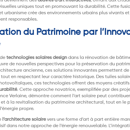
lles deviennent des
œuvres d’art interactives
, offrant aux citad
isuelles uniques tout en promouvant la durabilité. Cette fusio
et urbanisme crée des environnements urbains plus vivants et
ent responsables.
sation du Patrimoine par l’Innov
e
 de
technologies solaires design
dans la rénovation de bâtim
uvre de nouvelles perspectives pour la préservation du patrim
architecture ancienne, ces solutions innovantes permettent d
s tout en respectant leur caractère historique. Des tuiles solair
photovoltaïques, ces technologies offrent des moyens créatif
urabilité
. Cette approche novatrice, exemplifiée par des pro
nce Verlaine, démontre comment l’art solaire peut contribuer
et à la revitalisation du patrimoine architectural, tout en le 
 l’énergie propre.
de
l’architecture solaire
vers une forme d’art à part entière ma
sif dans notre approche de l’énergie renouvelable. L’intégrat