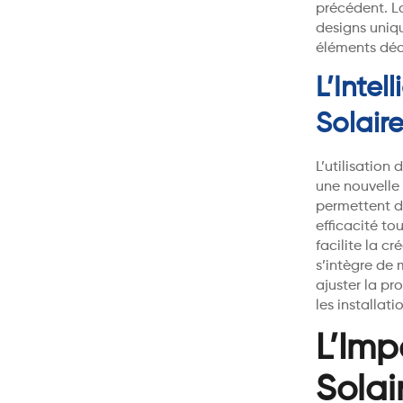
précédent. La
designs uniqu
éléments déc
L’Intel
Solair
L’utilisation d
une nouvelle 
permettent d
efficacité to
facilite la c
s’intègre de 
ajuster la p
les installat
L’Imp
Solai