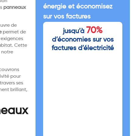
sion
énergie et économisez
es
panneaux
sur vos factures
ouvre de
70%
jusqu’à
e
permet de
x exigences
d’économies sur vos
abitat. Cette
factures d’électricité
e notre
écouvrons
ivité pour
travers ses
ent brillant,
nneaux