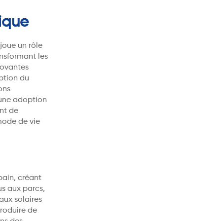
tique
joue un rôle
ansformant les
novantes
ption du
ons
 une adoption
ant de
mode de vie
ain, créant
s aux parcs,
aux solaires
produire de