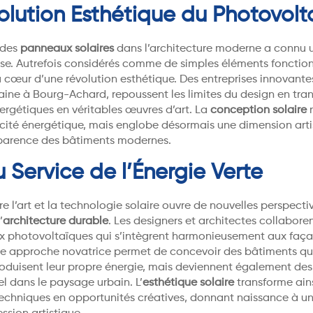
olution Esthétique du Photovolt
 des
panneaux solaires
dans l’architecture moderne a connu u
. Autrefois considérés comme de simples éléments fonctionne
 cœur d’une révolution esthétique. Des entreprises innovant
aine à Bourg-Achard, repoussent les limites du design en tra
nergétiques en véritables œuvres d’art. La
conception solaire
n
cacité énergétique, mais englobe désormais une dimension arti
apparence des bâtiments modernes.
u Service de l’Énergie Verte
tre l’art et la technologie solaire ouvre de nouvelles perspecti
’
architecture durable
. Les designers et architectes collabore
 photovoltaïques qui s’intègrent harmonieusement aux faça
tte approche novatrice permet de concevoir des bâtiments qu
oduisent leur propre énergie, mais deviennent également des
uel dans le paysage urbain. L’
esthétique solaire
transforme ains
techniques en opportunités créatives, donnant naissance à u