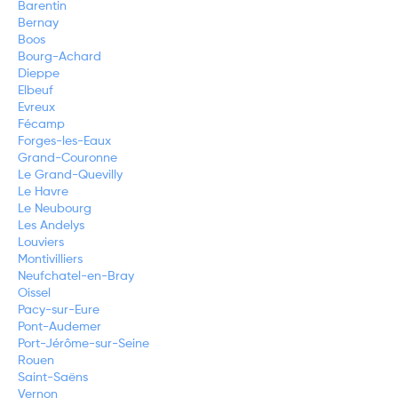
Barentin
Bernay
Boos
Bourg-Achard
Dieppe
Elbeuf
Evreux
Fécamp
Forges-les-Eaux
Grand-Couronne
Le Grand-Quevilly
Le Havre
Le Neubourg
Les Andelys
Louviers
Montivilliers
Neufchatel-en-Bray
Oissel
Pacy-sur-Eure
Pont-Audemer
Port-Jérôme-sur-Seine
Rouen
Saint-Saëns
Vernon