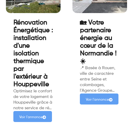
Rénovation
🏡 Votre
Énergétique :
partenaire
installation
énergie au
d'une
cœur de la
isolation
Normandie !
thermique
☀️
par
📍 Basée à Rouen,
ville de caractère
l'extérieur à
entre Seine et
Houppeville
colombages,
l’Agence Groupe…
Optimisez le confort
de votre logement à
Voir l'annonce
Houppeville grâce à
notre service de ré…
Voir l'annonce