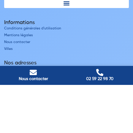
Informations
Conditions générales d'utilisation
Mentions légales
Nous contacter
Villes
Nos adresses
Louviers
45 avenue Winston Churchill, Louviers, France
Nous contacter
02 59 22 98 70
Pont-Audemer
9 Rue du Président Georges Pompidou, Pont-Audemer, France
Rouen
40 rue St Sever, Rouen, France
Agence de
Pont-Audemer