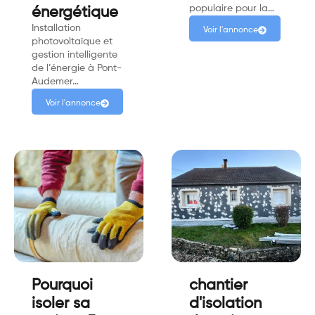
populaire pour la…
énergétique
Installation
Voir l'annonce
photovoltaïque et
gestion intelligente
de l’énergie à Pont-
Audemer…
Voir l'annonce
Pourquoi
chantier
isoler sa
d'isolation