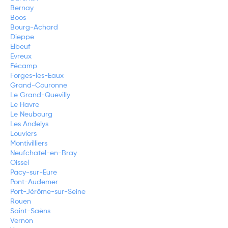
Bernay
Boos
Bourg-Achard
Dieppe
Elbeuf
Evreux
Fécamp
Forges-les-Eaux
Grand-Couronne
Le Grand-Quevilly
Le Havre
Le Neubourg
Les Andelys
Louviers
Montivilliers
Neufchatel-en-Bray
Oissel
Pacy-sur-Eure
Pont-Audemer
Port-Jérôme-sur-Seine
Rouen
Saint-Saëns
Vernon