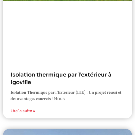
Isolation thermique par l’extérieur à
Igoville
𝐈𝐬𝐨𝐥𝐚𝐭𝐢𝐨𝐧 𝐓𝐡𝐞𝐫𝐦𝐢𝐪𝐮𝐞 𝐩𝐚𝐫 𝐥’𝐄𝐱𝐭𝐞́𝐫𝐢𝐞𝐮𝐫 (𝐈𝐓𝐄) : 𝐔𝐧 𝐩𝐫𝐨𝐣𝐞𝐭 𝐫𝐞́𝐮𝐬𝐬𝐢 𝐞𝐭
𝐝𝐞𝐬 𝐚𝐯𝐚𝐧𝐭𝐚𝐠𝐞𝐬 𝐜𝐨𝐧𝐜𝐫𝐞𝐭𝐬 ! Nous
Lire la suite »