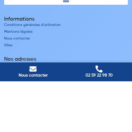
Informations
Conditions générales d'utilisation
Mentions légales
Nous contacter
Villes
Nos adresses
Louviers
45 avenue Winston Churchill, Louviers, France
Nous contacter
02 59 22 98 70
Pont-Audemer
9 Rue du Président Georges Pompidou, Pont-Audemer, France
Rouen
40 rue St Sever, Rouen, France
Agence de
Pont-Audemer
06 99 87 70 91