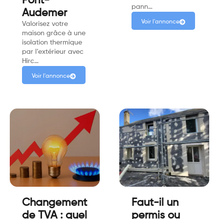
Pont-
pann…
Audemer
Voir l'annonce
Valorisez votre
maison grâce à une
isolation thermique
par l’extérieur avec
Hirc…
Voir l'annonce
Changement
Faut-il un
de TVA : quel
permis ou