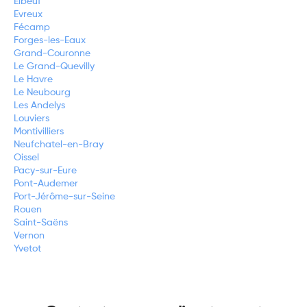
Elbeuf
Evreux
Fécamp
Forges-les-Eaux
Grand-Couronne
Le Grand-Quevilly
Le Havre
Le Neubourg
Les Andelys
Louviers
Montivilliers
Neufchatel-en-Bray
Oissel
Pacy-sur-Eure
Pont-Audemer
Port-Jérôme-sur-Seine
Rouen
Saint-Saëns
Vernon
Yvetot