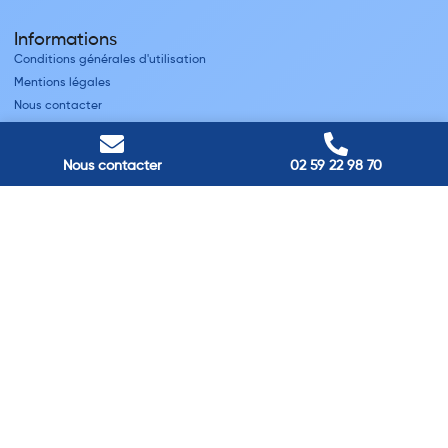
Informations
Conditions générales d'utilisation
Mentions légales
Nous contacter
Villes
Nous contacter
02 59 22 98 70
Nos adresses
Louviers
45 avenue Winston Churchill, Louviers, France
Pont-Audemer
9 Rue du Président Georges Pompidou, Pont-Audemer, France
Rouen
40 rue St Sever, Rouen, France
Agence de
Pont-Audemer
06 99 87 70 91