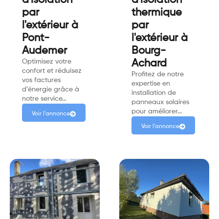
par
thermique
l'extérieur à
par
Pont-
l'extérieur à
Audemer
Bourg-
Optimisez votre
Achard
confort et réduisez
Profitez de notre
vos factures
expertise en
d’énergie grâce à
installation de
notre service…
panneaux solaires
pour améliorer…
Voir l'annonce
Voir l'annonce