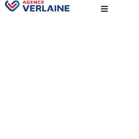
Accueil
Batteries pour autoconsommation et installation de
panneaux photovoltaïques à Pont-Audemer avec
l’Agence Groupe Verlaine
Batteries pour
autoconsommation et
installation de panneaux
photovoltaïques à Pont-
Audemer avec l’Agence
Groupe Verlaine
27 août 2025
Non classé