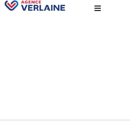
Accueil
Isolation par l’extérieur à Rouen : améliorez votre confort
et réduisez vos factures avec Groupe Verlaine.
Isolation par l’extérieur à
Rouen : améliorez votre
confort et réduisez vos
factures avec Groupe
Verlaine.
29 juillet 2025
Non classé