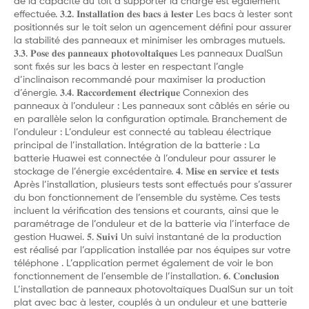
de la capacité du toit à supporter la charge est également
effectuée. 𝟑.𝟐. 𝐈𝐧𝐬𝐭𝐚𝐥𝐥𝐚𝐭𝐢𝐨𝐧 𝐝𝐞𝐬 𝐛𝐚𝐜𝐬 𝐚̀ 𝐥𝐞𝐬𝐭𝐞𝐫 Les bacs à lester sont
positionnés sur le toit selon un agencement défini pour assurer
la stabilité des panneaux et minimiser les ombrages mutuels.
𝟑.𝟑. 𝐏𝐨𝐬𝐞 𝐝𝐞𝐬 𝐩𝐚𝐧𝐧𝐞𝐚𝐮𝐱 𝐩𝐡𝐨𝐭𝐨𝐯𝐨𝐥𝐭𝐚𝐢̈𝐪𝐮𝐞𝐬 Les panneaux DualSun
sont fixés sur les bacs à lester en respectant l’angle
d’inclinaison recommandé pour maximiser la production
d’énergie. 𝟑.𝟒. 𝐑𝐚𝐜𝐜𝐨𝐫𝐝𝐞𝐦𝐞𝐧𝐭 𝐞́𝐥𝐞𝐜𝐭𝐫𝐢𝐪𝐮𝐞 Connexion des
panneaux à l’onduleur : Les panneaux sont câblés en série ou
en parallèle selon la configuration optimale. Branchement de
l’onduleur : L’onduleur est connecté au tableau électrique
principal de l’installation. Intégration de la batterie : La
batterie Huawei est connectée à l’onduleur pour assurer le
stockage de l’énergie excédentaire. 𝟒. 𝐌𝐢𝐬𝐞 𝐞𝐧 𝐬𝐞𝐫𝐯𝐢𝐜𝐞 𝐞𝐭 𝐭𝐞𝐬𝐭𝐬
Après l’installation, plusieurs tests sont effectués pour s’assurer
du bon fonctionnement de l’ensemble du système. Ces tests
incluent la vérification des tensions et courants, ainsi que le
paramétrage de l’onduleur et de la batterie via l’interface de
gestion Huawei. 𝟓. 𝐒𝐮𝐢𝐯𝐢 Un suivi instantané de la production
est réalisé par l’application installée par nos équipes sur votre
téléphone . L’application permet également de voir le bon
fonctionnement de l’ensemble de l’installation. 𝟔. 𝐂𝐨𝐧𝐜𝐥𝐮𝐬𝐢𝐨𝐧
L’installation de panneaux photovoltaïques DualSun sur un toit
plat avec bac à lester, couplés à un onduleur et une batterie