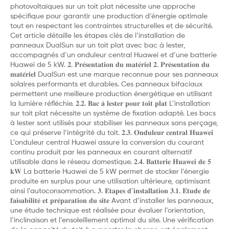
photovoltaïques sur un toit plat nécessite une approche
spécifique pour garantir une production d’énergie optimale
tout en respectant les contraintes structurelles et de sécurité.
Cet article détaille les étapes clés de l’installation de
panneaux DualSun sur un toit plat avec bac à lester,
accompagnés d’un onduleur central Huawei et d’une batterie
Huawei de 5 kW. 𝟐. 𝐏𝐫𝐞́𝐬𝐞𝐧𝐭𝐚𝐭𝐢𝐨𝐧 𝐝𝐮 𝐦𝐚𝐭𝐞́𝐫𝐢𝐞𝐥 𝟐. 𝐏𝐫𝐞́𝐬𝐞𝐧𝐭𝐚𝐭𝐢𝐨𝐧 𝐝𝐮
𝐦𝐚𝐭𝐞́𝐫𝐢𝐞𝐥 DualSun est une marque reconnue pour ses panneaux
solaires performants et durables. Ces panneaux bifaciaux
permettent une meilleure production énergétique en utilisant
la lumière réfléchie. 𝟐.𝟐. 𝐁𝐚𝐜 𝐚̀ 𝐥𝐞𝐬𝐭𝐞𝐫 𝐩𝐨𝐮𝐫 𝐭𝐨𝐢𝐭 𝐩𝐥𝐚𝐭 L’installation
sur toit plat nécessite un système de fixation adapté. Les bacs
à lester sont utilisés pour stabiliser les panneaux sans perçage,
ce qui préserve l’intégrité du toit. 𝟐.𝟑. 𝐎𝐧𝐝𝐮𝐥𝐞𝐮𝐫 𝐜𝐞𝐧𝐭𝐫𝐚𝐥 𝐇𝐮𝐚𝐰𝐞𝐢
L’onduleur central Huawei assure la conversion du courant
continu produit par les panneaux en courant alternatif
utilisable dans le réseau domestique. 𝟐.𝟒. 𝐁𝐚𝐭𝐭𝐞𝐫𝐢𝐞 𝐇𝐮𝐚𝐰𝐞𝐢 𝐝𝐞 𝟓
𝐤𝐖 La batterie Huawei de 5 kW permet de stocker l’énergie
produite en surplus pour une utilisation ultérieure, optimisant
ainsi l’autoconsommation. 𝟑. 𝐄́𝐭𝐚𝐩𝐞𝐬 𝐝’𝐢𝐧𝐬𝐭𝐚𝐥𝐥𝐚𝐭𝐢𝐨𝐧 𝟑.𝟏. 𝐄́𝐭𝐮𝐝𝐞 𝐝𝐞
𝐟𝐚𝐢𝐬𝐚𝐛𝐢𝐥𝐢𝐭𝐞́ 𝐞𝐭 𝐩𝐫𝐞́𝐩𝐚𝐫𝐚𝐭𝐢𝐨𝐧 𝐝𝐮 𝐬𝐢𝐭𝐞 Avant d’installer les panneaux,
une étude technique est réalisée pour évaluer l’orientation,
l’inclinaison et l’ensoleillement optimal du site. Une vérification