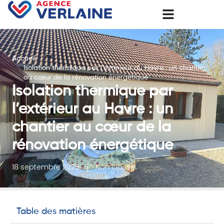
Accueil
Isolation thermique par l’extérieur au Havre : un chantier
au cœur de la rénovation énergétique
Isolation thermique par
l’extérieur au Havre : un
chantier au cœur de la
rénovation énergétique
18 septembre 2025
Non classé
Table des matières