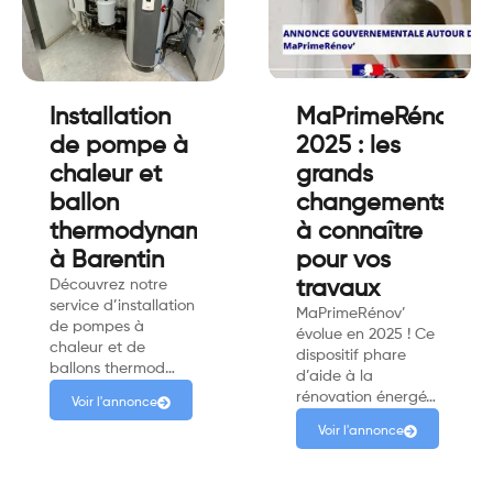
Installation
MaPrimeRénov’
de pompe à
2025 : les
chaleur et
grands
ballon
changements
thermodynamique
à connaître
à Barentin
pour vos
Découvrez notre
travaux
service d’installation
MaPrimeRénov’
de pompes à
évolue en 2025 ! Ce
chaleur et de
dispositif phare
ballons thermod…
d’aide à la
rénovation énergé…
Voir l'annonce
Voir l'annonce