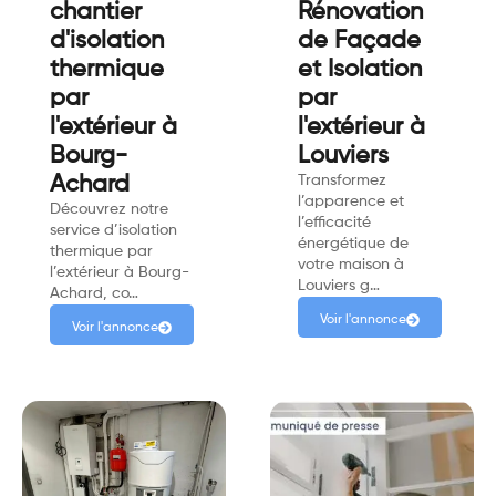
chantier
Rénovation
d'isolation
de Façade
thermique
et Isolation
par
par
l'extérieur à
l'extérieur à
Bourg-
Louviers
Achard
Transformez
l’apparence et
Découvrez notre
l’efficacité
service d’isolation
énergétique de
thermique par
votre maison à
l’extérieur à Bourg-
Louviers g…
Achard, co…
Voir l'annonce
Voir l'annonce