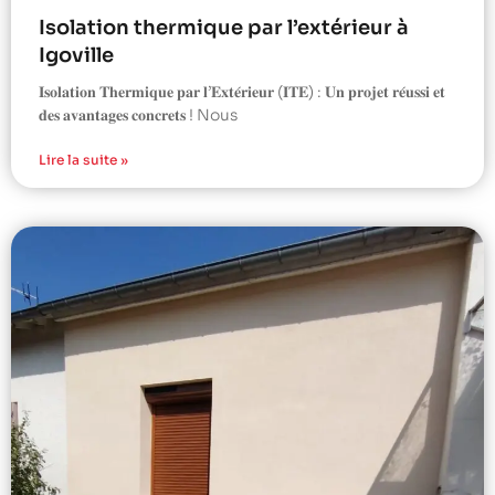
Isolation thermique par l’extérieur à
Igoville
𝐈𝐬𝐨𝐥𝐚𝐭𝐢𝐨𝐧 𝐓𝐡𝐞𝐫𝐦𝐢𝐪𝐮𝐞 𝐩𝐚𝐫 𝐥’𝐄𝐱𝐭𝐞́𝐫𝐢𝐞𝐮𝐫 (𝐈𝐓𝐄) : 𝐔𝐧 𝐩𝐫𝐨𝐣𝐞𝐭 𝐫𝐞́𝐮𝐬𝐬𝐢 𝐞𝐭
𝐝𝐞𝐬 𝐚𝐯𝐚𝐧𝐭𝐚𝐠𝐞𝐬 𝐜𝐨𝐧𝐜𝐫𝐞𝐭𝐬 ! Nous
Lire la suite »