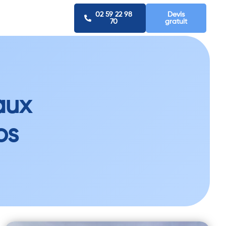
02 59 22 98
Devis
70
gratuit
aux
os