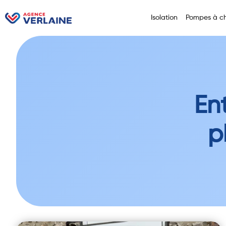
Isolation
Pompes à ch
En
p