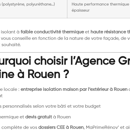
 (polystyrène, polyuréthane…)
Haute performance thermique 
épaisseur
n isolant à
faible conductivité thermique
et
haute résistance 
vous conseille en fonction de la nature de votre façade, de 
t souhaité.
urquoi choisir l’Agence 
ine à Rouen ?
e locale :
entreprise isolation maison par l’extérieur à Rouen
c
at
s personnalisés selon votre bâti et votre budget
hermique et
devis gratuit
à Rouen
n complète de vos
dossiers CEE à Rouen
, MaPrimeRénov’ et ai