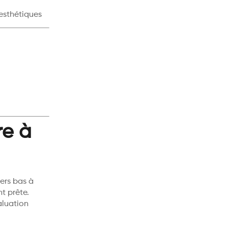
 esthétiques
re à
ers bas à
nt prête.
aluation