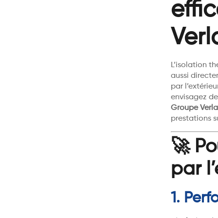
effi
Verl
L’isolation t
aussi direct
par l’extérie
envisagez de
Groupe Verla
prestations s
🚀 Po
par l
1. Per