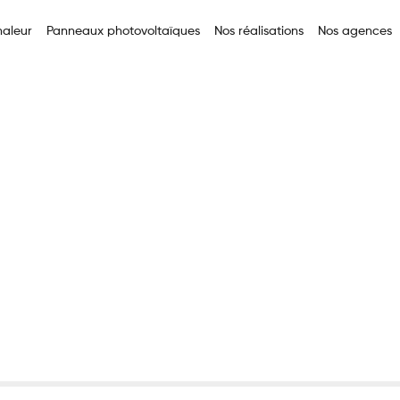
aleur
Panneaux photovoltaïques
Nos réalisations
Nos agences
que par l’extérieur à Rouen : le choix efficace avec Groupe Ver
 thermique par l’exté
le choix efficace av
ssé