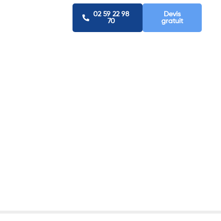
02 59 22 98
Devis
70
gratuit
laine.
rieur à
ec Groupe