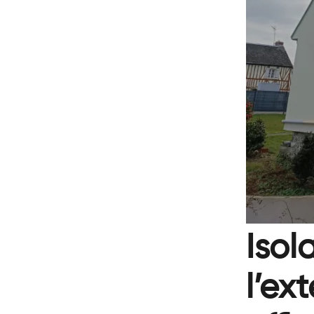
Isol
l’ex