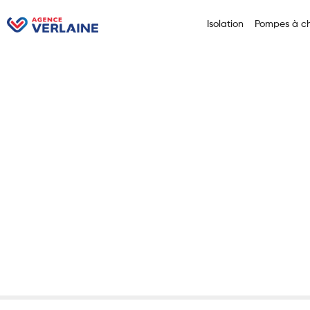
Isolation
Pompes à ch
Accueil
Isolation thermi
Isolation
Rouen : 
Verlaine.
29 juillet 2025
Non cla