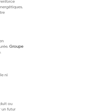
renforce
énergétiques.
tre
 en
surée.
Groupe
n
.
le ni
duit ou
 un futur