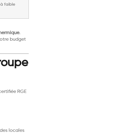
à faible
thermique
.
votre budget
Groupe
ertifiée RGE
des locales