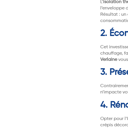
L’
isolation t
l’enveloppe 
Résultat : un
consommati
2. Éco
Cet investiss
chauffage, fa
Verlaine
vous 
3. Prés
Contrairement
n’impacte vot
4. Rén
Opter pour l’
crépis décora