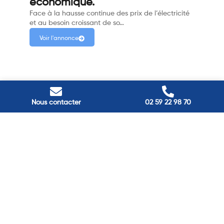
économique.
Face à la hausse continue des prix de l’électricité
et au besoin croissant de so…
Voir l'annonce
Nous contacter
02 59 22 98 70
Passez à
l'énergie durable
Réduisez vos factures et gagnez en confort grâce à nos
solutions en isolation, pompes à chaleur et panneaux
solaires. Contactez nos experts.