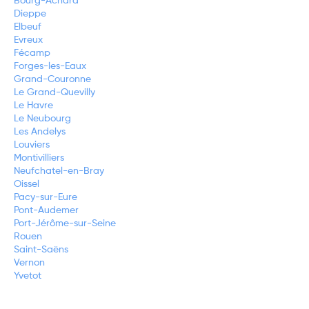
Bourg-Achard
Dieppe
Elbeuf
Evreux
Fécamp
Forges-les-Eaux
Grand-Couronne
Le Grand-Quevilly
Le Havre
Le Neubourg
Les Andelys
Louviers
Montivilliers
Neufchatel-en-Bray
Oissel
Pacy-sur-Eure
Pont-Audemer
Port-Jérôme-sur-Seine
Rouen
Saint-Saëns
Vernon
Yvetot