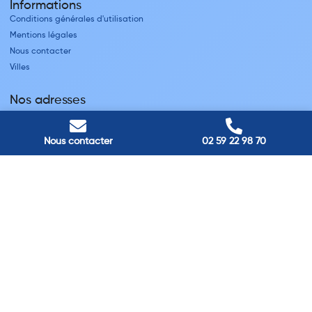
Informations
Conditions générales d'utilisation
Mentions légales
Nous contacter
Villes
Nos adresses
Louviers
45 avenue Winston Churchill, Louviers, France
Nous contacter
02 59 22 98 70
Pont-Audemer
9 Rue du Président Georges Pompidou, Pont-Audemer, France
Rouen
40 rue St Sever, Rouen, France
Agence de
Pont-Audemer
06 99 87 70 91