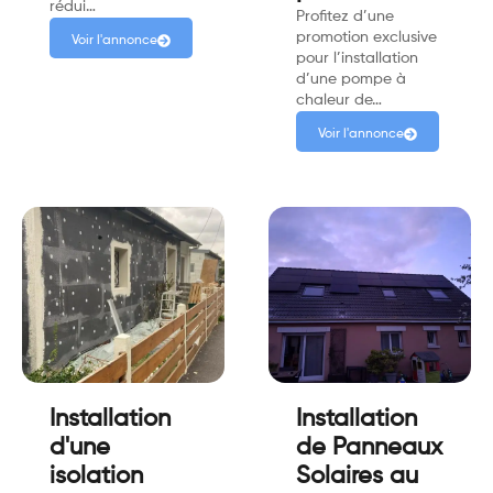
rédui…
Profitez d’une
promotion exclusive
Voir l'annonce
pour l’installation
d’une pompe à
chaleur de…
Voir l'annonce
Installation
Installation
d'une
de Panneaux
isolation
Solaires au