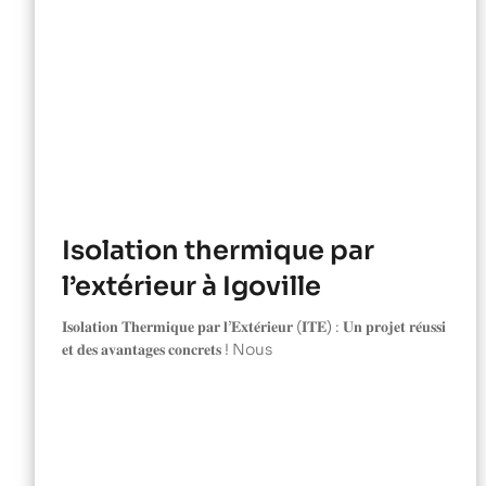
Isolation thermique par
l’extérieur à Igoville
𝐈𝐬𝐨𝐥𝐚𝐭𝐢𝐨𝐧 𝐓𝐡𝐞𝐫𝐦𝐢𝐪𝐮𝐞 𝐩𝐚𝐫 𝐥’𝐄𝐱𝐭𝐞́𝐫𝐢𝐞𝐮𝐫 (𝐈𝐓𝐄) : 𝐔𝐧 𝐩𝐫𝐨𝐣𝐞𝐭 𝐫𝐞́𝐮𝐬𝐬𝐢
𝐞𝐭 𝐝𝐞𝐬 𝐚𝐯𝐚𝐧𝐭𝐚𝐠𝐞𝐬 𝐜𝐨𝐧𝐜𝐫𝐞𝐭𝐬 ! Nous