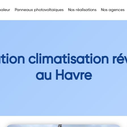
aleur
Panneaux photovoltaïques
Nos réalisations
Nos agences
ation climatisation ré
au Havre