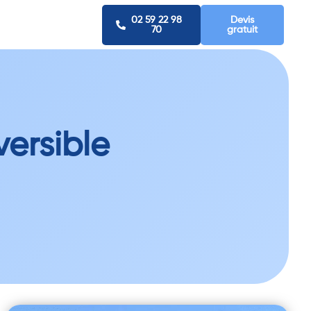
02 59 22 98
Devis
70
gratuit
versible