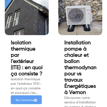
Isolation
Installation
thermique
pompe à
par
chaleur et
l’extérieur
ballon
(ITE) : en quoi
thermodynamiqu
ça consiste ?
pour vs
Isolation thermique
travaux
par l’extérieur (ITE) :
Énergétiques
en quoi ça consiste
à Vernon
et pourquoi c’es…
Découvrez notre
Voir l'annonce
service d’installation