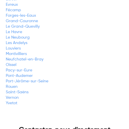
Evreux
Fécamp
Forges-les-Eaux
Grand-Couronne
Le Grand-Quevilly
Le Havre
Le Neubourg
Les Andelys
Louviers
Montivilliers
Neufchatel-en-Bray
Oissel
Pacy-sur-Eure
Pont-Audemer
Port-Jérôme-sur-Seine
Rouen
Saint-Saëns
Vernon
Yvetot