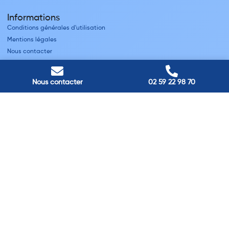
Informations
Conditions générales d'utilisation
Mentions légales
Nous contacter
Villes
Nous contacter
02 59 22 98 70
Nos adresses
Louviers
45 avenue Winston Churchill, Louviers, France
Pont-Audemer
9 Rue du Président Georges Pompidou, Pont-Audemer, France
Rouen
40 rue St Sever, Rouen, France
Agence de
Pont-Audemer
06 99 87 70 91