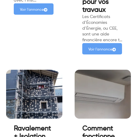
avec l’inst…
pour vos
travaux
Voir l'annonce
Les Certificats
d’Économies
d’Énergie, ou CEE,
sont une aide
financière encore t…
Voir l'annonce
Ravalement
Comment
+ Isolation
fonctionne