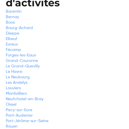
d'activités
Barentin
Bernay
Boos
Bourg-Achard
Dieppe
Elbeuf
Evreux
Fécamp
Forges-les-Eaux
Grand-Couronne
Le Grand-Quevilly
Le Havre
Le Neubourg
Les Andelys
Louviers
Montivilliers
Neufchatel-en-Bray
Oissel
Pacy-sur-Eure
Pont-Audemer
Port-Jérôme-sur-Seine
Rouen