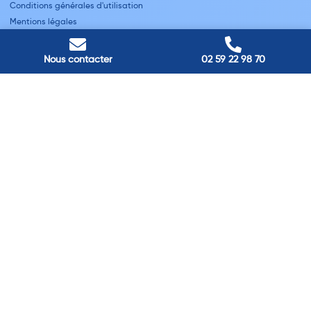
Conditions générales d'utilisation
Mentions légales
Nous contacter
Villes
Nous contacter
02 59 22 98 70
Nos adresses
Louviers
45 avenue Winston Churchill, Louviers, France
Pont-Audemer
9 Rue du Président Georges Pompidou, Pont-Audemer, France
Rouen
40 rue St Sever, Rouen, France
Agence de
Pont-Audemer
06 99 87 70 91