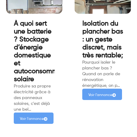
À quoi sert
Isolation du
une batterie
plancher bas
? Stockage
: un geste
d’énergie
discret, mais
domestique
très rentable;
et
Pourquoi isoler le
plancher bas ?
autoconsommation
Quand on parle de
solaire
rénovation
énergétique, on p…
Produire sa propre
électricité grâce à
Voir l'annonce
des panneaux
solaires, c’est déjà
une bel…
Voir l'annonce