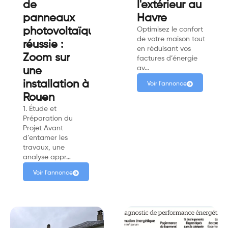
de
l'extérieur au
panneaux
Havre
photovoltaïques
Optimisez le confort
de votre maison tout
réussie :
en réduisant vos
Zoom sur
factures d’énergie
av…
une
installation à
Voir l'annonce
Rouen
1. Étude et
Préparation du
Projet Avant
d’entamer les
travaux, une
analyse appr…
Voir l'annonce