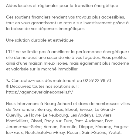
Aides locales et régionales pour la transition énergétique
Ces soutiens financiers rendent vos travaux plus accessibles,
tout en vous garantissant un retour sur investissement grâce à
la baisse de vos dépenses énergétiques.
Une solution durable et esthétique
L’ITE ne se limite pas à améliorer la performance énergétique :
elle donne aussi une seconde vie à vos façades. Vous profitez
ainsi d’une maison mieux isolée, mais également plus moderne
et valorisée sur le marché immobilier.
📞 Contactez-nous dès maintenant au 02 59 22 98 70
🌐 Découvrez toutes nos solutions sur :
https://agenceverlaineconseils.fr/
Nous intervenons à Bourg Achard et dans de nombreuses villes
de Normandie : Bernay, Boos, Elbeuf, Evreux, Le Grand-
Quevilly, Le Havre, Le Neubourg, Les Andelys, Louviers,
Montivilliers, Oissel, Pacy-sur-Eure, Pont-Audemer, Port-
Jerome-sur-Seine, Vernon, Barentin, Dieppe, Fécamp, Forges-
les-Eaux, Neufchatel-en-Bray, Rouen, Saint-Saëns, Yvetot.