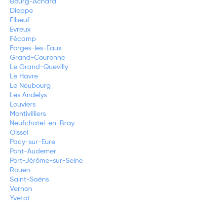
Bourg-Achard
Dieppe
Elbeuf
Evreux
Fécamp
Forges-les-Eaux
Grand-Couronne
Le Grand-Quevilly
Le Havre
Le Neubourg
Les Andelys
Louviers
Montivilliers
Neufchatel-en-Bray
Oissel
Pacy-sur-Eure
Pont-Audemer
Port-Jérôme-sur-Seine
Rouen
Saint-Saëns
Vernon
Yvetot