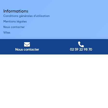
Informations
Conditions générales d'utilisation
Mentions légales
Nous contacter
Villes
Nos adresses
Louviers
Nous contacter
02 59 22 98 70
45 avenue Winston Churchill, Louviers, France
Pont-Audemer
9 Rue du Président Georges Pompidou, Pont-Audemer, France
Rouen
40 rue St Sever, Rouen, France
Agence de
Pont-Audemer
06 99 87 70 91