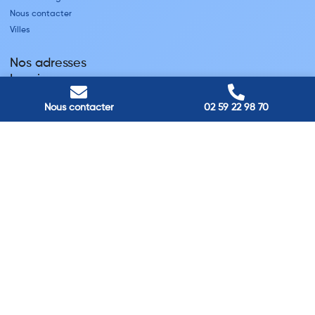
Nous contacter
Villes
Nos adresses
Louviers
45 avenue Winston Churchill, Louviers, France
Pont-Audemer
Nous contacter
02 59 22 98 70
9 Rue du Président Georges Pompidou, Pont-Audemer, France
Rouen
40 rue St Sever, Rouen, France
Agence de
Pont-Audemer
06 99 87 70 91