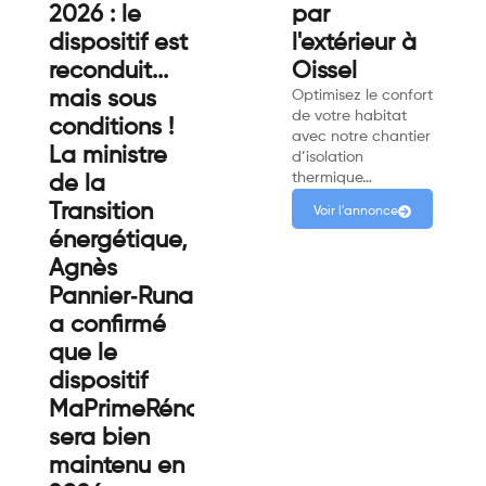
2026 : le
par
dispositif est
l'extérieur à
reconduit...
Oissel
mais sous
Optimisez le confort
de votre habitat
conditions !
avec notre chantier
La ministre
d’isolation
thermique…
de la
Transition
Voir l'annonce
énergétique,
Agnès
Pannier‑Runacher,
a confirmé
que le
dispositif
MaPrimeRénov’
sera bien
maintenu en