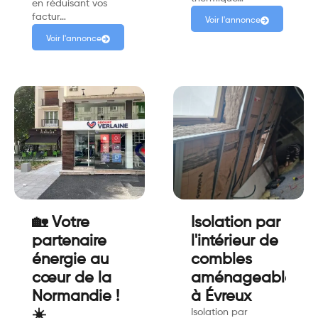
en réduisant vos
factur…
Voir l'annonce
Voir l'annonce
🏡 Votre
Isolation par
partenaire
l'intérieur de
énergie au
combles
cœur de la
aménageables
Normandie !
à Évreux
☀️
Isolation par