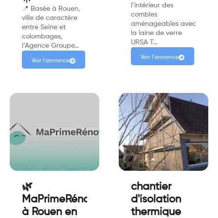
l’intérieur des
📍 Basée à Rouen,
combles
ville de caractère
aménageables avec
entre Seine et
la laine de verre
colombages,
URSA T…
l’Agence Groupe…
Voir l'annonce
Voir l'annonce
🌿
chantier
MaPrimeRénov’
d'isolation
à Rouen en
thermique