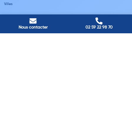
Villes
Nos adresses
Louviers
Nous contacter
02 59 22 98 70
45 avenue Winston Churchill, Louviers, France
Pont-Audemer
9 Rue du Président Georges Pompidou, Pont-Audemer, France
Rouen
40 rue St Sever, Rouen, France
Agence de
Pont-Audemer
06 99 87 70 91