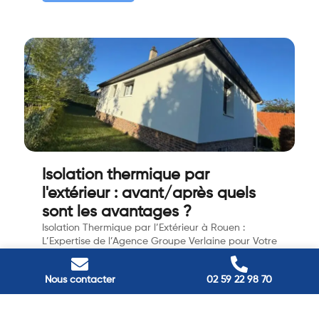
Isolation thermique par
l'extérieur : avant/après quels
sont les avantages ?
Isolation Thermique par l’Extérieur à Rouen :
L’Expertise de l’Agence Groupe Verlaine pour Votre
Confort et Vos Économies Améliorez la
performance énergétique de votre maison à
Nous contacter
02 59 22 98 70
Rouen
Voir l'annonce