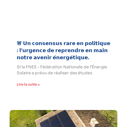
🚨 𝗨𝗻 𝗰𝗼𝗻𝘀𝗲𝗻𝘀𝘂𝘀 𝗿𝗮𝗿𝗲 𝗲𝗻 𝗽𝗼𝗹𝗶𝘁𝗶𝗾𝘂𝗲
: 𝗹’𝘂𝗿𝗴𝗲𝗻𝗰𝗲 𝗱𝗲 𝗿𝗲𝗽𝗿𝗲𝗻𝗱𝗿𝗲 𝗲𝗻 𝗺𝗮𝗶𝗻
𝗻𝗼𝘁𝗿𝗲 𝗮𝘃𝗲𝗻𝗶𝗿 𝗲́𝗻𝗲𝗿𝗴𝗲́𝘁𝗶𝗾𝘂𝗲.
Si la FNES – Fédération Nationale de l’Énergie
Solaire a prévu de réaliser des études
Lire la suite »