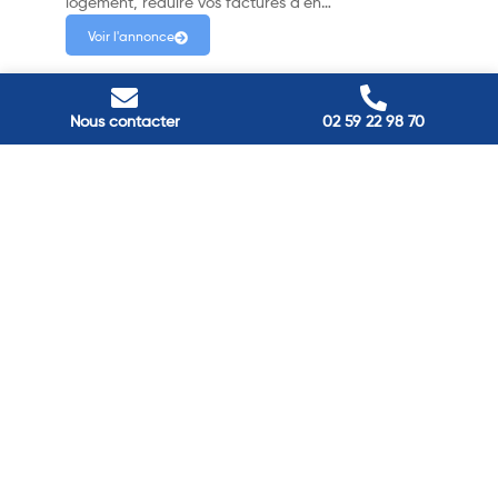
logement, réduire vos factures d’én…
Voir l'annonce
Nous contacter
02 59 22 98 70
Passez à
l'énergie durable
Réduisez vos factures et gagnez en confort grâce à nos
solutions en isolation, pompes à chaleur et panneaux
solaires. Contactez nos experts.