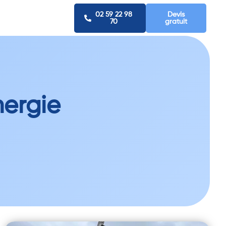
02 59 22 98
Devis
70
gratuit
nergie