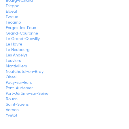
Bourg-Achard
Dieppe
Elbeuf
Evreux
Fécamp
Forges-les-Eaux
Grand-Couronne
Le Grand-Quevilly
Le Havre
Le Neubourg
Les Andelys
Louviers
Montivilliers
Neufchatel-en-Bray
Oissel
Pacy-sur-Eure
Pont-Audemer
Port-Jérôme-sur-Seine
Rouen
Saint-Saëns
Vernon
Yvetot