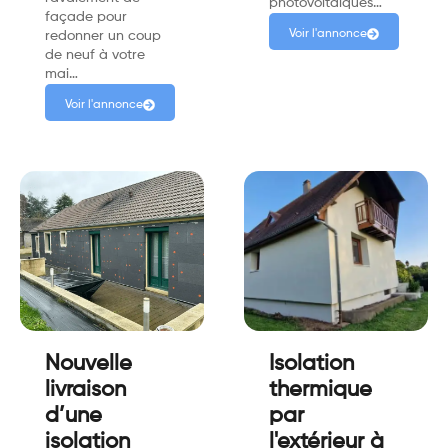
photovoltaïques…
façade pour
Voir l'annonce
redonner un coup
de neuf à votre
mai…
Voir l'annonce
Nouvelle
Isolation
livraison
thermique
d’une
par
isolation
l'extérieur à