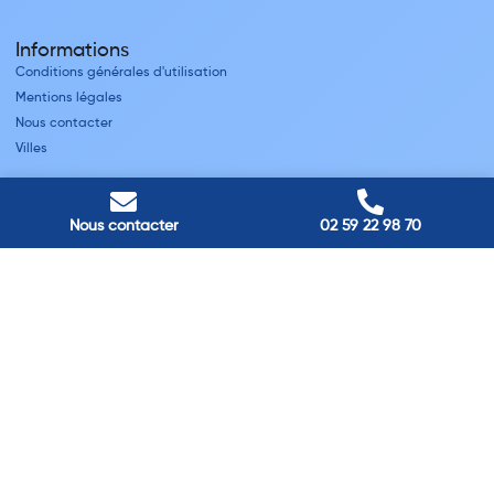
Informations
Conditions générales d'utilisation
Mentions légales
Nous contacter
Villes
Nos adresses
Louviers
Nous contacter
02 59 22 98 70
45 avenue Winston Churchill, Louviers, France
Pont-Audemer
9 Rue du Président Georges Pompidou, Pont-Audemer, France
Rouen
40 rue St Sever, Rouen, France
Agence de
Pont-Audemer
06 99 87 70 91