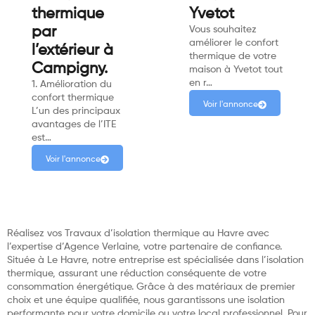
thermique
Yvetot
par
Vous souhaitez
améliorer le confort
l’extérieur à
thermique de votre
Campigny.
maison à Yvetot tout
en r…
1. Amélioration du
confort thermique
Voir l'annonce
L’un des principaux
avantages de l’ITE
est…
Voir l'annonce
Réalisez vos Travaux d’isolation thermique au Havre avec
l’expertise d’Agence Verlaine, votre partenaire de confiance.
Située à Le Havre, notre entreprise est spécialisée dans l’isolation
thermique, assurant une réduction conséquente de votre
consommation énergétique. Grâce à des matériaux de premier
choix et une équipe qualifiée, nous garantissons une isolation
performante pour votre domicile ou votre local professionnel. Pour