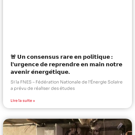
🚨 𝗨𝗻 𝗰𝗼𝗻𝘀𝗲𝗻𝘀𝘂𝘀 𝗿𝗮𝗿𝗲 𝗲𝗻 𝗽𝗼𝗹𝗶𝘁𝗶𝗾𝘂𝗲 :
𝗹’𝘂𝗿𝗴𝗲𝗻𝗰𝗲 𝗱𝗲 𝗿𝗲𝗽𝗿𝗲𝗻𝗱𝗿𝗲 𝗲𝗻 𝗺𝗮𝗶𝗻 𝗻𝗼𝘁𝗿𝗲
𝗮𝘃𝗲𝗻𝗶𝗿 𝗲́𝗻𝗲𝗿𝗴𝗲́𝘁𝗶𝗾𝘂𝗲.
Si la FNES – Fédération Nationale de l’Énergie Solaire
a prévu de réaliser des études
Lire la suite »