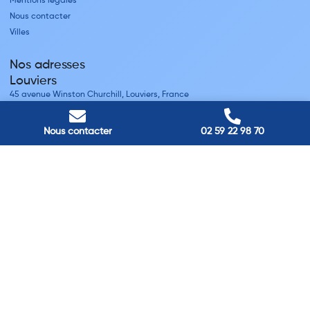
Mentions légales
Nous contacter
Villes
Nos adresses
Louviers
45 avenue Winston Churchill, Louviers, France
Pont-Audemer
9 Rue du Président Georges Pompidou, Pont-Audemer, France
Nous contacter
02 59 22 98 70
Rouen
40 rue St Sever, Rouen, France
Agence de
Pont-Audemer
06 99 87 70 91