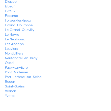
Dieppe
Elbeuf
Evreux
Fécamp
Forges-les-Eaux
Grand-Couronne
Le Grand-Quevilly
Le Havre
Le Neubourg
Les Andelys
Louviers
Montivilliers
Neufchatel-en-Bray
Oissel
Pacy-sur-Eure
Pont-Audemer
Port-Jérôme-sur-Seine
Rouen
Saint-Saëns
Vernon
Yvetot