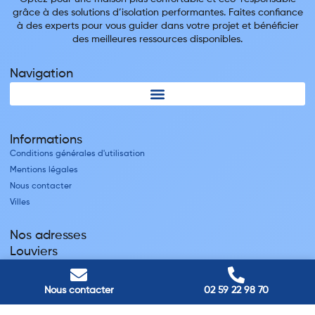
grâce à des solutions d’isolation performantes. Faites confiance
à des experts pour vous guider dans votre projet et bénéficier
des meilleures ressources disponibles.
Navigation
Informations
Conditions générales d'utilisation
Mentions légales
Nous contacter
Villes
Nos adresses
Louviers
45 avenue Winston Churchill, Louviers, France
Pont-Audemer
Nous contacter
02 59 22 98 70
9 Rue du Président Georges Pompidou, Pont-Audemer, France
Rouen