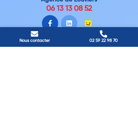
Agence de
Louviers
06 13 13 08 52
Nous contacter
02 59 22 98 70
Agence de
Rouen
06 40 38 15 82
Agence de
Bourg Achard
06 99 87 70 91