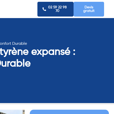
02 59 22 98
Devis
70
gratuit
Confort Durable
styrène expansé :
Durable