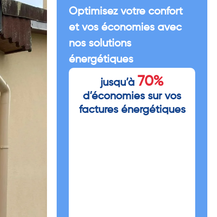
Optimisez votre confort
et vos économies avec
nos solutions
énergétiques
70%
jusqu’à
d’économies sur vos
factures énergétiques