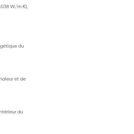
0,038 W/m·K),
rgétique du
haleur et de
ntérieur du