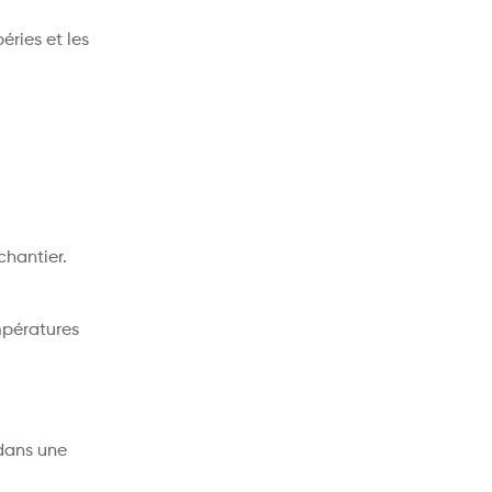
éries et les
chantier.
mpératures
 dans une