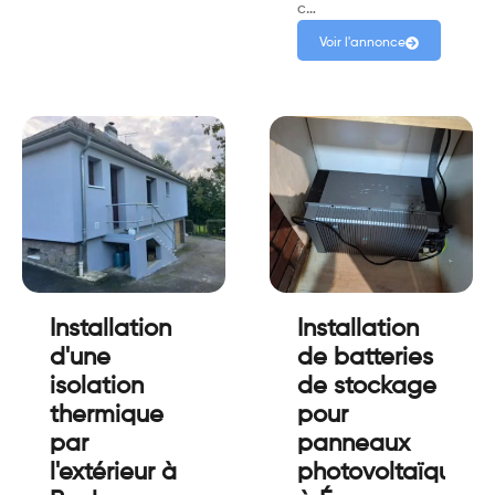
c…
Voir l'annonce
Installation
Installation
d'une
de batteries
isolation
de stockage
thermique
pour
par
panneaux
l'extérieur à
photovoltaïques