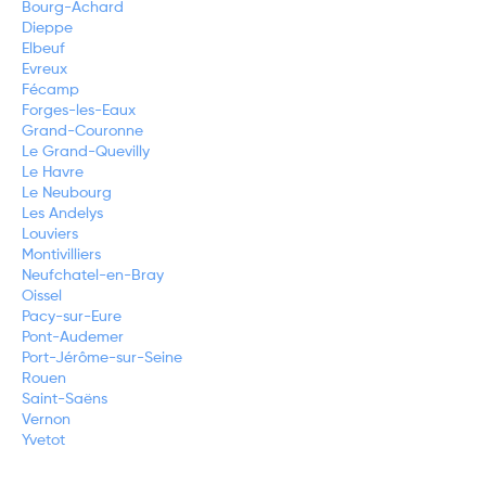
Bourg-Achard
Dieppe
Elbeuf
Evreux
Fécamp
Forges-les-Eaux
Grand-Couronne
Le Grand-Quevilly
Le Havre
Le Neubourg
Les Andelys
Louviers
Montivilliers
Neufchatel-en-Bray
Oissel
Pacy-sur-Eure
Pont-Audemer
Port-Jérôme-sur-Seine
Rouen
Saint-Saëns
Vernon
Yvetot