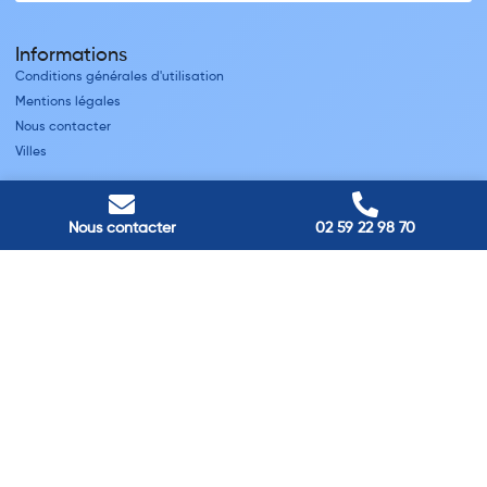
Informations
Conditions générales d'utilisation
Mentions légales
Nous contacter
Villes
Nos adresses
Louviers
Nous contacter
02 59 22 98 70
45 avenue Winston Churchill, Louviers, France
Pont-Audemer
9 Rue du Président Georges Pompidou, Pont-Audemer, France
Rouen
40 rue St Sever, Rouen, France
Agence de
Pont-Audemer
06 99 87 70 91