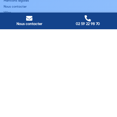
Mentions légales
Nous contacter
Villes
Nous contacter
02 59 22 98 70
Nos adresses
Louviers
45 avenue Winston Churchill, Louviers, France
Pont-Audemer
9 Rue du Président Georges Pompidou, Pont-Audemer, France
Rouen
40 rue St Sever, Rouen, France
Agence de
Pont-Audemer
06 99 87 70 91