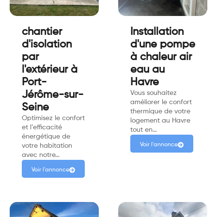
chantier
Installation
d'isolation
d'une pompe
par
à chaleur air
l'extérieur à
eau au
Port-
Havre
Jérôme-sur-
Vous souhaitez
améliorer le confort
Seine
thermique de votre
Optimisez le confort
logement au Havre
et l’efficacité
tout en…
énergétique de
Voir l'annonce
votre habitation
avec notre…
Voir l'annonce