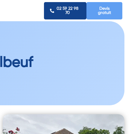
02 59 22 98
Devis
70
gratuit
lbeuf