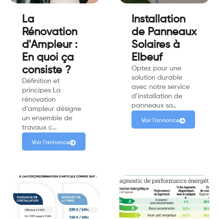
La
Installation
Rénovation
de Panneaux
d'Ampleur :
Solaires à
En quoi ça
Elbeuf
consiste ?
Optez pour une
solution durable
Définition et
avec notre service
principes La
d’installation de
rénovation
panneaux so…
d’ampleur désigne
un ensemble de
Voir l'annonce
travaux c…
Voir l'annonce