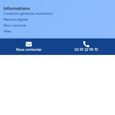
Informations
Conditions générales d'utilisation
Mentions légales
Nous contacter
Villes
Nos adresses
Louviers
Nous contacter
02 59 22 98 70
45 avenue Winston Churchill, Louviers, France
Pont-Audemer
9 Rue du Président Georges Pompidou, Pont-Audemer, France
Rouen
40 rue St Sever, Rouen, France
Agence de
Pont-Audemer
06 99 87 70 91