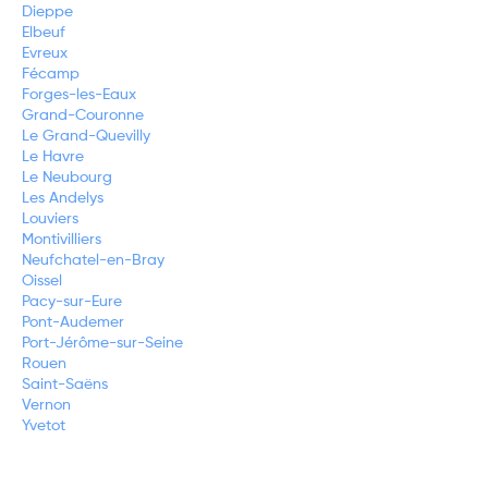
Dieppe
Elbeuf
Evreux
Fécamp
Forges-les-Eaux
Grand-Couronne
Le Grand-Quevilly
Le Havre
Le Neubourg
Les Andelys
Louviers
Montivilliers
Neufchatel-en-Bray
Oissel
Pacy-sur-Eure
Pont-Audemer
Port-Jérôme-sur-Seine
Rouen
Saint-Saëns
Vernon
Yvetot