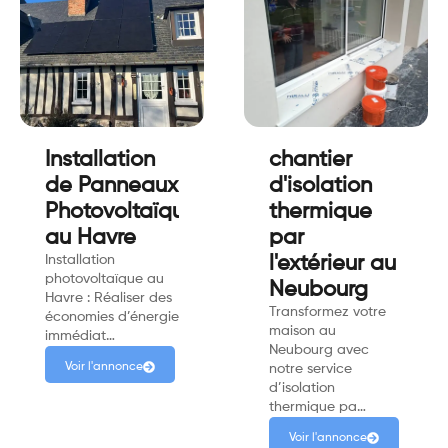
Installation
chantier
de Panneaux
d'isolation
Photovoltaïque
thermique
au Havre
par
Installation
l'extérieur au
photovoltaïque au
Neubourg
Havre : Réaliser des
Transformez votre
économies d’énergie
maison au
immédiat…
Neubourg avec
Voir l'annonce
notre service
d’isolation
thermique pa…
Voir l'annonce