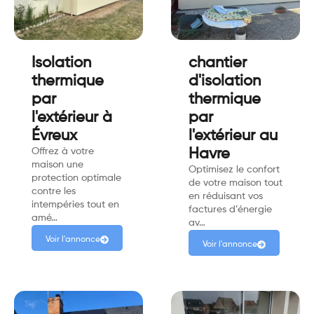
Isolation
chantier
thermique
d'isolation
par
thermique
l'extérieur à
par
Évreux
l'extérieur au
Offrez à votre
Havre
maison une
Optimisez le confort
protection optimale
de votre maison tout
contre les
en réduisant vos
intempéries tout en
factures d’énergie
amé…
av…
Voir l'annonce
Voir l'annonce