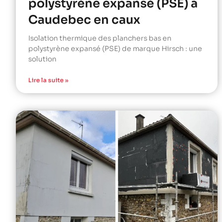
polystyrène expansé (PSE) à
Caudebec en caux
Isolation thermique des planchers bas en
polystyrène expansé (PSE) de marque Hirsch : une
solution
Lire la suite »