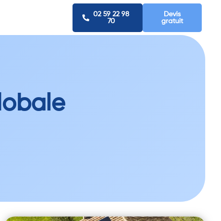
02 59 22 98
Devis
70
gratuit
lobale